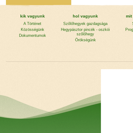
kik vagyunk
hol vagyunk
mit
A Történet
Szőlőhegyek gazdagsága
Közösségünk
Hegypásztor pincék - oszkói
Prog
szőlőhegy
Dokumentumok
Örökségünk