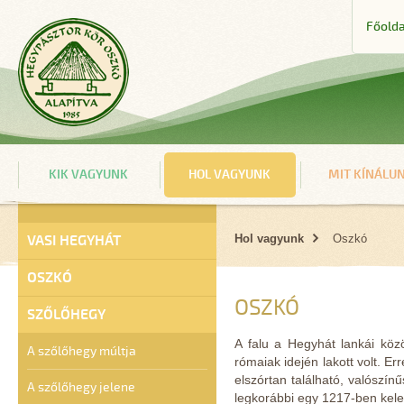
Főolda
KIK VAGYUNK
HOL VAGYUNK
MIT KÍNÁLU
VASI HEGYHÁT
Hol vagyunk
Oszkó
OSZKÓ
OSZKÓ
SZŐLŐHEGY
A falu a Hegyhát lankái közö
A szőlőhegy múltja
rómaiak idején lakott volt. Er
elszórtan található, valószín
A szőlőhegy jelene
legkorábbi egy 1217-ben kelet