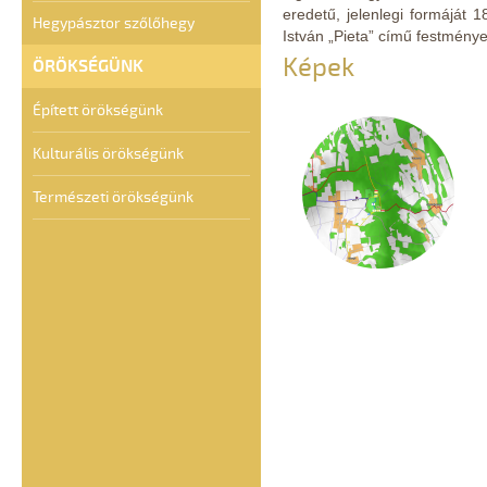
eredetű, jelenlegi formáját 1
Hegypásztor szőlőhegy
István „Pieta” című festmény
Képek
ÖRÖKSÉGÜNK
Épített örökségünk
Kulturális örökségünk
Természeti örökségünk