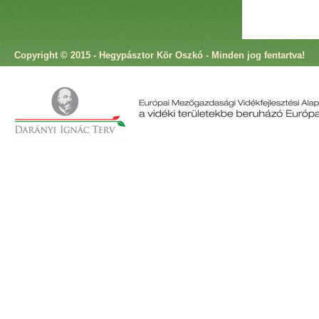
Copyright © 2015 - Hegypásztor Kör Oszkó - Minden jog fentartva!
Cím: 9825 Oszkó, Molnár Antal utca 4. Telefon: +36 94 573 166 Fax