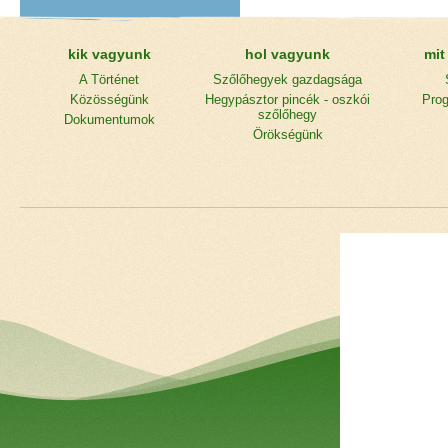
kik vagyunk
hol vagyunk
mit
A Történet
Szőlőhegyek gazdagsága
Közösségünk
Hegypásztor pincék - oszkói
Prog
szőlőhegy
Dokumentumok
Örökségünk