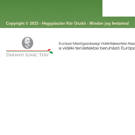
Copyright © 2015 - Hegypásztor Kör Oszkó - Minden jog fentartva!
Cím: 9825 Oszkó, Molnár Antal utca 4. Telefon: +36 94 573 166 Fax