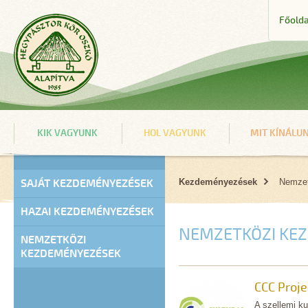
Főolda
KIK VAGYUNK
HOL VAGYUNK
MIT KÍNÁLU
SAJÁT KEZDEMÉNYEZÉSEK
Kezdeményezések
Nemzet
HAZAI KEZDEMÉNYEZÉSEK
NEMZETKÖZI KE
NEMZETKÖZI
KEZDEMÉNYEZÉSEK
CCC Proje
A szellemi ku