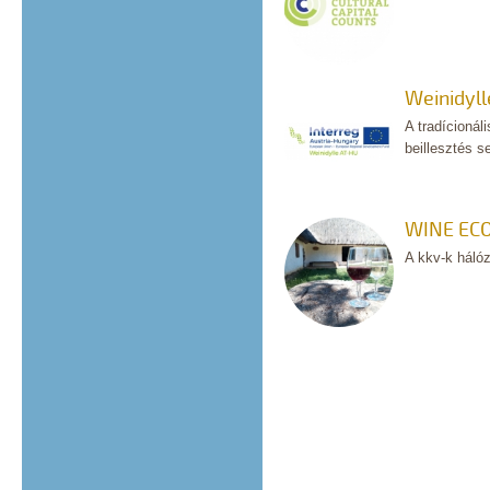
Weinidyl
A tradícionál
beillesztés s
WINE EC
A kkv-k hálóz