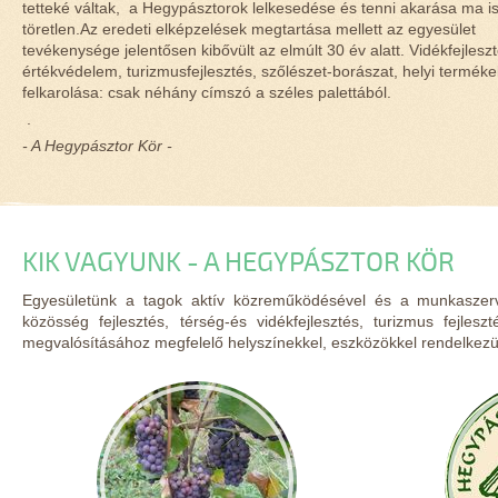
tetteké váltak, a Hegypásztorok lelkesedése és tenni akarása ma i
töretlen.Az eredeti elképzelések megtartása mellett az egyesület
tevékenysége jelentősen kibővült az elmúlt 30 év alatt. Vidékfejleszt
értékvédelem, turizmusfejlesztés, szőlészet-borászat, helyi terméke
felkarolása: csak néhány címszó a széles palettából.
.
- A Hegypásztor Kör -
KIK VAGYUNK - A HEGYPÁSZTOR KÖR
Egyesületünk a tagok aktív közreműködésével és a munkaszervez
közösség fejlesztés, térség-és vidékfejlesztés, turizmus fejles
megvalósításához megfelelő helyszínekkel, eszközökkel rendelkezü