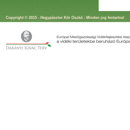
Copyright © 2015 - Hegypásztor Kör Oszkó - Minden jog fentartva!
Cím: 9825 Oszkó, Molnár Antal utca 4. Telefon: +36 94 573 166 Fax