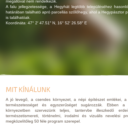
megállóval nem rendelkezik.
A falu jellegzetessége, a Hegyhát legtöbb településéhez hasonl
határában található apró parcellás szőlőhegy, ahol a Hegypásztor p
is találhatóak.
Koordináta: 47° 2′ 47.51″ N, 16° 52′ 26.58″ E
MIT KÍNÁLUNK
A jó levegő, a csendes környezet, a népi építészet emlékei, a
természetességet és egyszerűséget sugározzák. Ebben a b
környezetben szervezünk teljes, tantervbe illeszkedő erd
természetismereti, történelmi, irodalmi és vizuális nevelési 
megközelítőleg 50 féle program szerepel.