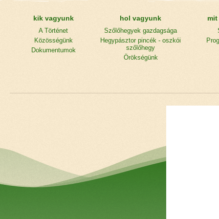
kik vagyunk
hol vagyunk
mit
A Történet
Szőlőhegyek gazdagsága
Közösségünk
Hegypásztor pincék - oszkói
Prog
szőlőhegy
Dokumentumok
Örökségünk