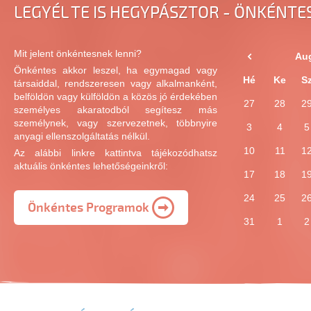
LEGYÉL TE IS HEGYPÁSZTOR - ÖNKÉNT
Mit jelent önkéntesnek lenni?
Au
Önkéntes akkor leszel, ha egymagad vagy
Hé
Ke
S
társaiddal, rendszeresen vagy alkalmanként,
belföldön vagy külföldön a közös jó érdekében
27
28
2
személyes akaratodból segítesz más
személynek, vagy szervezetnek, többnyire
3
4
5
anyagi ellenszolgáltatás nélkül.
10
11
1
Az alábbi linkre kattintva tájékozódhatsz
aktuális önkéntes lehetőségeinkről:
17
18
1
24
25
2
Önkéntes Programok
31
1
2