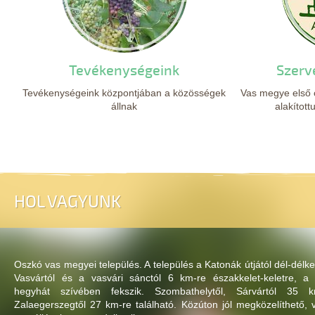
Tevékenységeink
Szerv
Tevékenységeink központjában a közösségek
Vas megye első c
állnak
alakítot
HOL VAGYUNK
Oszkó vas megyei település. A település a Katonák útjától dél-délke
Vasvártól és a vasvári sánctól 6 km-re északkelet-keletre, a 
hegyhát szívében fekszik. Szombathelytől, Sárvártól 35 k
Zalaegerszegtől 27 km-re található. Közúton jól megközelíthető, v