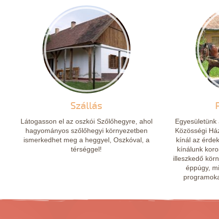
Szállás
Látogasson el az oszkói Szőlőhegyre, ahol
Egyesületünk 
hagyományos szőlőhegyi környezetben
Közösségi Ház
ismerkedhet meg a heggyel, Oszkóval, a
kínál az érde
térséggel!
kínálunk koro
illeszkedő kör
éppúgy, mi
programokat