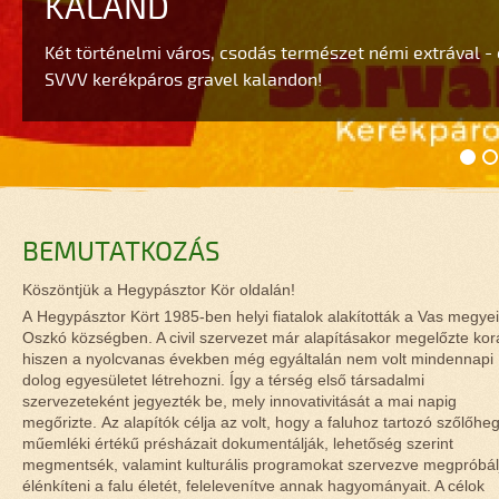
KALAND
OSZKÓI SZŐLŐHEGY FEJLESZT
RÁBAMENTÉN
Fedezd fel a Vasi-Hegyhát rejtett kincseit egy időutazó 
GYÜMÖLCSOLTÓ ÉS TAVASZVÁ
HEGYPÁSZTOR-APPLIKÁCIÓ
HEGYPÁSZTOR KÖR
Professzor Hegy H. Tibor vezetésével. Közben számos 
Szerencsére évről évre egyre többen választják az aktí
Két történelmi város, csodás természet némi extrával - 
Folyamatosan haladnak a szőlőhegyen a vadkerítéssel é
következhet be, melyekre csak Ti tudhatjátok a megoldás
és az autó helyett két keréken fedezik fel országunk gyö
Elindítjuk #vhrchallenge – barangolás a Vasi-Hegyhát
SVVV kerékpáros gravel kalandon!
kapcsolatos munkálatok.
Gyere, és csatlakozz hozzánk idén is!
részletekért!
egyre vonzóbbá válik Magyarországon is a kerékpáros t
akciónkat!
Elrajtolt a Vasi Hegyhát turisztikai applikációja!
Fogadjátok szeretettel tőlünk a Hegypásztor Kör bemut
BEMUTATKOZÁS
Köszöntjük a Hegypásztor Kör oldalán!
A Hegypásztor Kört 1985-ben helyi fiatalok alakították a Vas megyei
Oszkó községben. A civil szervezet már alapításakor megelőzte kor
hiszen a nyolcvanas években még egyáltalán nem volt mindennapi
dolog egyesületet létrehozni. Így a térség első társadalmi
szervezeteként jegyezték be, mely innovativitását a mai napig
megőrizte. Az alapítók célja az volt, hogy a faluhoz tartozó szőlőhe
műemléki értékű présházait dokumentálják, lehetőség szerint
megmentsék, valamint kulturális programokat szervezve megpróbál
élénkíteni a falu életét, felelevenítve annak hagyományait. A célok