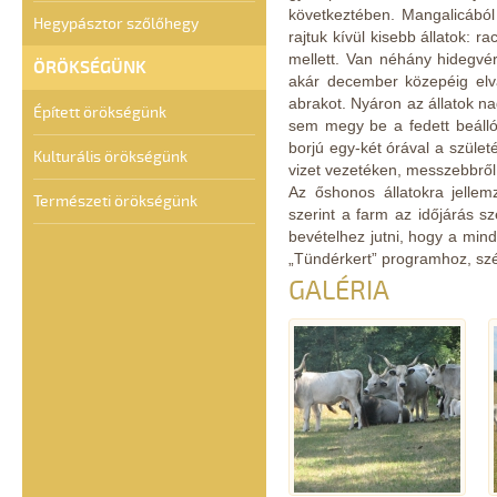
következtében. Mangalicából 
Hegypásztor szőlőhegy
rajtuk kívül kisebb állatok: 
mellett. Van néhány hidegvérű
ÖRÖKSÉGÜNK
akár december közepéig elva
abrakot. Nyáron az állatok 
Épített örökségünk
sem megy be a fedett beálló
borjú egy-két órával a szület
Kulturális örökségünk
vizet vezetéken, messzebbről 
Az őshonos állatokra jelle
Természeti örökségünk
szerint a farm az időjárás sz
bevételhez jutni, hogy a mind
„Tündérkert” programhoz, szép
GALÉRIA