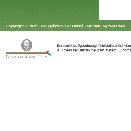
Copyright © 2015 - Hegypásztor Kör Oszkó - Minden jog fentartva!
Cím: 9825 Oszkó, Molnár Antal utca 4. Telefon: +36 94 573 166 Fax