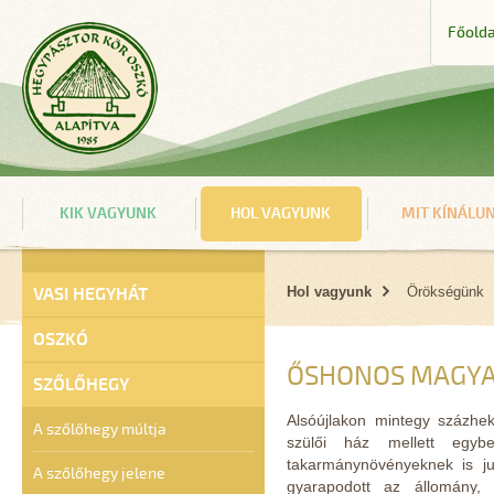
Főolda
KIK VAGYUNK
HOL VAGYUNK
MIT KÍNÁLU
VASI HEGYHÁT
Hol vagyunk
Örökségünk
OSZKÓ
ŐSHONOS MAGYA
SZŐLŐHEGY
Alsóújlakon mintegy százhekt
A szőlőhegy múltja
szülői ház mellett egybe
takarmánynövényeknek is juto
A szőlőhegy jelene
gyarapodott az állomány, 