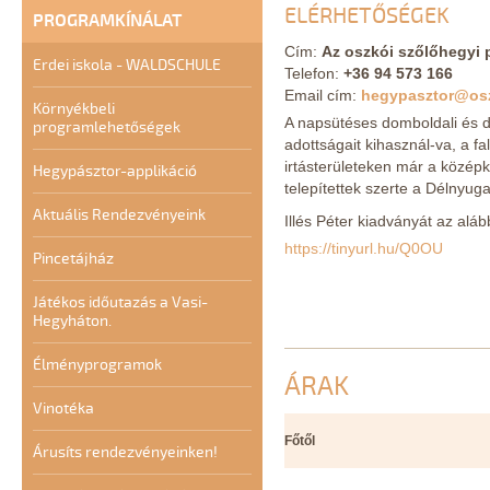
ELÉRHETŐSÉGEK
PROGRAMKÍNÁLAT
Cím:
Az oszkói szőlőhegyi
Erdei iskola - WALDSCHULE
Telefon:
+36 94 573 166
Email cím:
hegypasztor@os
Környékbeli
A napsütéses domboldali és 
programlehetőségek
adottságait kihasznál-va, a f
irtásterületeken már a közép
Hegypásztor-applikáció
telepítettek szerte a Délnyug
Aktuális Rendezvényeink
Illés Péter kiadványát az aláb
https://tinyurl.hu/Q0OU
Pincetájház
Játékos időutazás a Vasi-
Hegyháton.
Élményprogramok
ÁRAK
Vinotéka
Főtől
Árusíts rendezvényeinken!