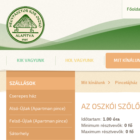
Főolda
KIK VAGYUNK
HOL VAGYUNK
MIT KÍNÁLU
SZÁLLÁSOK
Mit kínálunk
Pincetájház
Cserepes ház
AZ OSZKÓI SZŐL
Alsó-Újlak (Apartman pince)
Időtartam:
1.00 óra
Felső-Újlak (Apartman pince)
Minimum résztvevők:
0 fő
Maximum résztvevők:
0 fő
Sátorhely