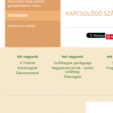
Használati díjak szállás
igénybevétele nélkül
KAPCSOLÓDÓ SZ
TERMÉKEK
Szalma termékek
S
kik vagyunk
hol vagyunk
mit
A Történet
Szőlőhegyek gazdagsága
Közösségünk
Hegypásztor pincék - oszkói
Prog
szőlőhegy
Dokumentumok
Örökségünk