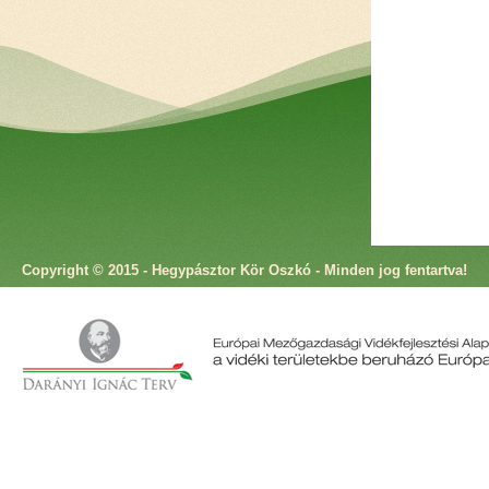
Copyright © 2015 - Hegypásztor Kör Oszkó - Minden jog fentartva!
Cím: 9825 Oszkó, Molnár Antal utca 4. Telefon: +36 94 573 166 Fax