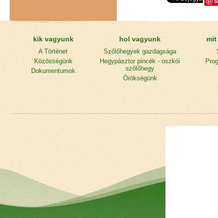
S
kik vagyunk
hol vagyunk
mit
A Történet
Szőlőhegyek gazdagsága
Közösségünk
Hegypásztor pincék - oszkói
Prog
szőlőhegy
Dokumentumok
Örökségünk