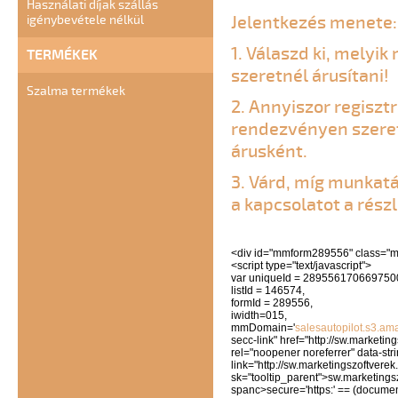
Használati díjak szállás
Jelentkezés menete
igénybevétele nélkül
1. Válaszd ki, melyi
TERMÉKEK
szeretnél árusítani!
Szalma termékek
2. Annyiszor regisztr
rendezvényen szeret
árusként.
3. Várd, míg munkatá
a kapcsolatot a rész
<div id="mmform289556" class="
<script type="text/javascript">
var uniqueId = 289556170669750
listId = 146574,
formId = 289556,
iwidth=015,
mmDomain='
salesautopilot.s3.a
secc-link" href="http://sw.marketin
rel="noopener noreferrer" data-stri
link="http://sw.marketingszoftverek
sk="tooltip_parent">sw.marketingsz
spanc>secure='https:' == (document