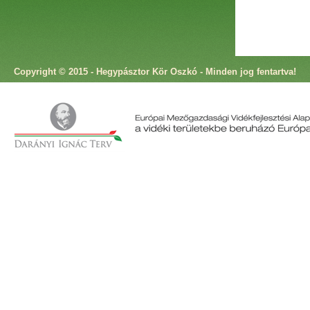
Copyright © 2015 - Hegypásztor Kör Oszkó - Minden jog fentartva!
Cím: 9825 Oszkó, Molnár Antal utca 4. Telefon: +36 94 573 166 Fax