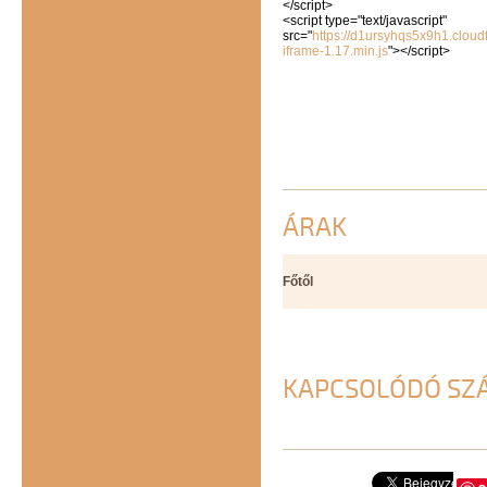
</script>
<script type="text/javascript"
src="
https://d1ursyhqs5x9h1.cloud
iframe-1.17.min.js
"></script>
ÁRAK
Főtől
KAPCSOLÓDÓ SZ