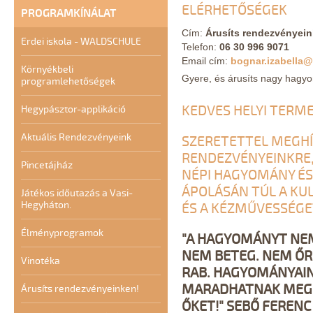
ELÉRHETŐSÉGEK
PROGRAMKÍNÁLAT
Cím:
Árusíts rendezvényein
Erdei iskola - WALDSCHULE
Telefon:
06 30 996 9071
Email cím:
bognar.izabella
Környékbeli
Gyere, és árusíts nagy hagy
programlehetőségek
KEDVES HELYI TERM
Hegypásztor-applikáció
Aktuális Rendezvényeink
SZERETETTEL MEGH
RENDEZVÉNYEINKRE,
Pincetájház
NÉPI HAGYOMÁNY ÉS
ÁPOLÁSÁN TÚL A KU
Játékos időutazás a Vasi-
Hegyháton.
ÉS A KÉZMŰVESSÉGE
Élményprogramok
"A HAGYOMÁNYT NEM 
NEM BETEG. NEM ŐR
Vinotéka
RAB. HAGYOMÁNYAIN
MARADHATNAK MEG,
Árusíts rendezvényeinken!
ŐKET!" SEBŐ FERENC