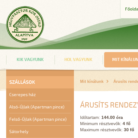
Főolda
KIK VAGYUNK
HOL VAGYUNK
MIT KÍNÁLU
SZÁLLÁSOK
Mit kínálunk
Árusíts rend
Cserepes ház
ÁRUSÍTS RENDEZ
Alsó-Újlak (Apartman pince)
Időtartam:
144.00 óra
Felső-Újlak (Apartman pince)
Minimum résztvevők:
4 fő
Maximum résztvevők:
30 fő
Sátorhely