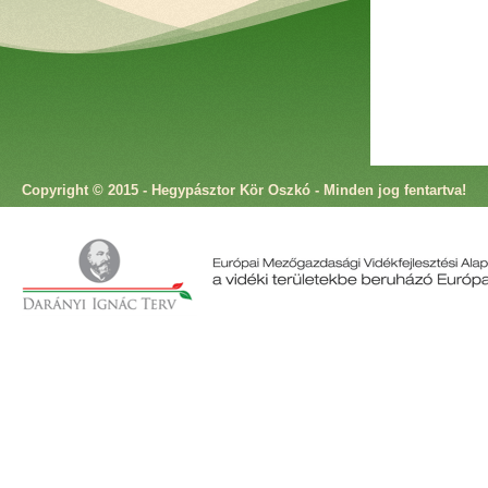
Copyright © 2015 - Hegypásztor Kör Oszkó - Minden jog fentartva!
Cím: 9825 Oszkó, Molnár Antal utca 4. Telefon: +36 94 573 166 Fax