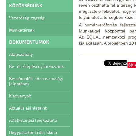
KÖZÖSSÉGÜNK
révén oszthatta fel a térség
megtisztelő feladatot, hogy e
folyamatot a térségben közel 
Vezetőség, tagság
A humán-erőforrás fejleszt
Munkatársak
Munkaügyi Központtal par
Az EQUAL nemzetközi prog
DOKUMENTUMOK
kialakításán. A projektben 10 
Alapszabály
S
Be- és kilépési nyilatkozatok
Beszámolók, közhasznúsági
jelentések
Kiadványok
Aktuális ajánlataink
Adatkezelési tájékoztató
Hegypásztor Erdei Iskola