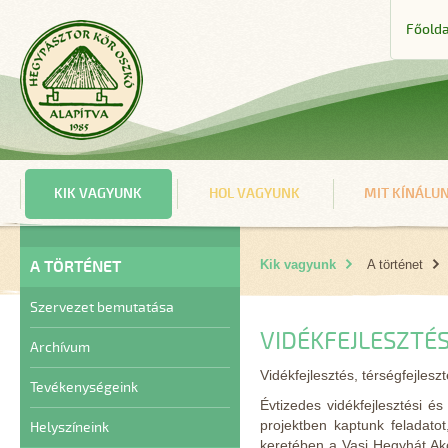
Főolda
KIK VAGYUNK
HOL VAGYUNK
MIT KÍNÁLU
A TÖRTÉNET
Kik vagyunk
A történet
Szervezet bemutatása
VIDÉKFEJLESZTÉS
Archívum
Vidékfejlesztés, térségfejlesz
Tevékenységeink
Évtizedes vidékfejlesztési és
projektben kaptunk feladato
Helyszíneink
keretében a Vasi Hegyhát Akci