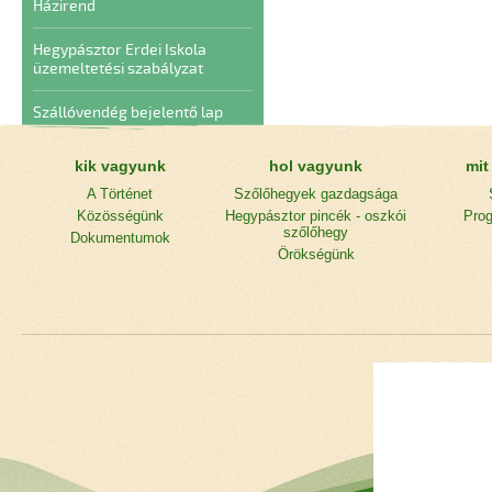
Házirend
Hegypásztor Erdei Iskola
üzemeltetési szabályzat
Szállóvendég bejelentő lap
kik vagyunk
hol vagyunk
mit
A Történet
Szőlőhegyek gazdagsága
Közösségünk
Hegypásztor pincék - oszkói
Prog
szőlőhegy
Dokumentumok
Örökségünk